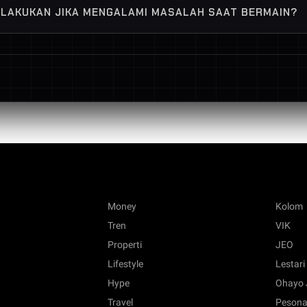
ILAKUKAN JIKA MENGALAMI MASALAH SAAT BERMAIN?
ta 1 hingga 3 menit tanpa potongan apa pun, menghilangkan stres sa
kendala apa pun, tim Live Chat SUPERGACOR88 yang aktif 24 jam s
 solusi cepat dan profesional.
Money
Kolom
Tren
VIK
Properti
JEO
Lifestyle
Lestari
Hype
Ohayo 
Travel
Pesona