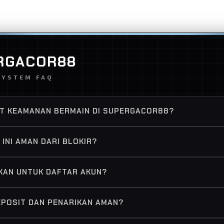
RGACOR88
SYSTEM FAQ
AT KEAMANAN BERMAIN DI SUPERGACOR88?
if proyek keamanan kami, SUPERGACOR88 menggunakan enkripsi SS
 INI AMAN DARI BLOKIR?
do member mustahil ditembus oleh pihak luar, memberikan ketenangan
ternatif SUPERGACOR88 login yang kami sediakan terus dipantau dan
KAN UNTUK DAFTAR AKUN?
indari sensor atau ancaman internet positif, sehingga Anda bisa b
nyisihkan waktu kurang dari 2 menit untuk mengisi form daftar S
POSIT DAN PENARIKAN AMAN?
akan diproteksi oleh sistem kami, menjamin kenyamanan Anda.
t. Transaksi di SUPERGACOR88 diproses melalui jalur perbankan r