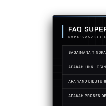
FAQ SUPE
SUPERGACOR88 
BAGAIMANA TINGK
Berdasarkan inisiat
APAKAH LINK LOGIN
seluruh data dan sal
Sangat aman. Link al
APA YANG DIBUTUH
otomatis untuk mengh
Anda hanya perlu me
APAKAH PROSES DE
valid yang nantinya 
Sangat aman dan cepa