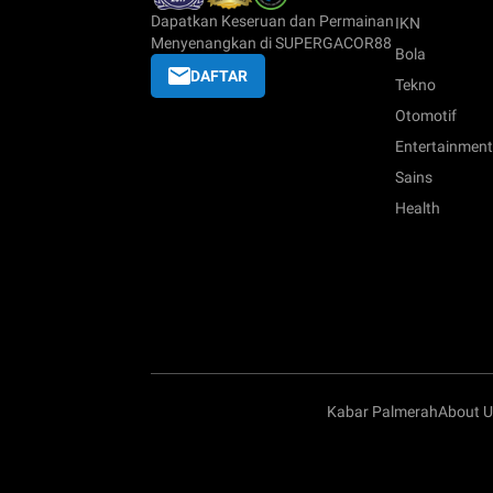
Dapatkan Keseruan dan Permainan
IKN
Menyenangkan di SUPERGACOR88
Bola
DAFTAR
Tekno
Otomotif
Entertainment
Sains
Health
Kabar Palmerah
About U