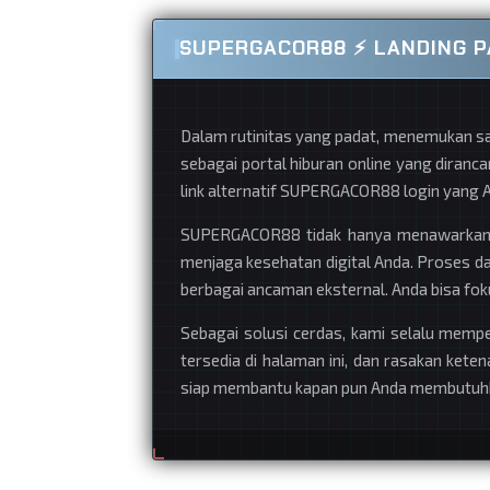
SUPERGACOR88 ⚡ LANDING P
Dalam rutinitas yang padat, menemukan sa
sebagai portal hiburan online yang diran
link alternatif SUPERGACOR88 login yang 
SUPERGACOR88 tidak hanya menawarkan kel
menjaga kesehatan digital Anda. Proses d
berbagai ancaman eksternal. Anda bisa fo
Sebagai solusi cerdas, kami selalu memp
tersedia di halaman ini, dan rasakan ket
siap membantu kapan pun Anda membutuh