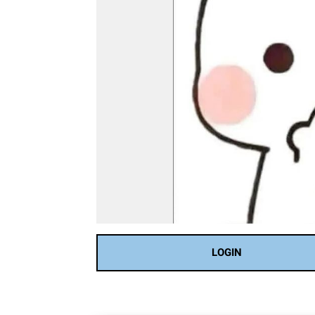
LOGIN