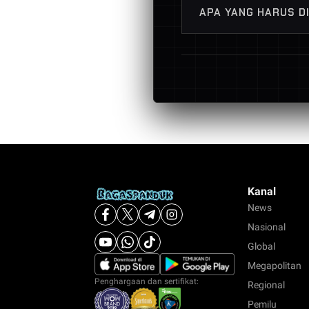
APA YANG HARUS D
penyelesaian rata-ra
Jika Anda mengalami 
membantu Anda dengan
Kanal
News
Nasional
Global
Megapolitan
Penghargaan dan sertifikat:
Regional
Pemilu