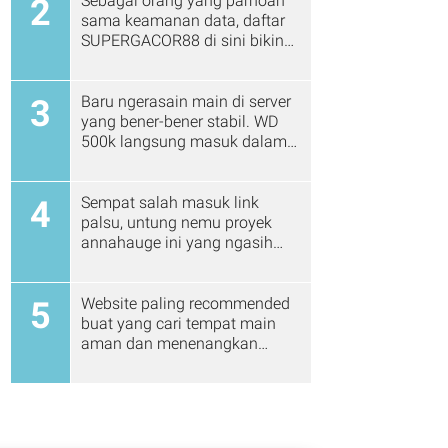
Sebagai orang yang parnoan
2
stres.
sama keamanan data, daftar
SUPERGACOR88 di sini bikin
pikiran tenang. Sistem
enkripsinya kerasa profesional,
nggak abal-abal.
Baru ngerasain main di server
3
yang bener-bener stabil. WD
500k langsung masuk dalam
semenit. SUPERGACOR88
memang bisa diandalkan buat
hiburan!
Sempat salah masuk link
4
palsu, untung nemu proyek
annahauge ini yang ngasih
link login SUPERGACOR88
resmi. Akun saya sekarang
udah 100% aman dan bisa
Website paling recommended
5
main dengan tenang.
buat yang cari tempat main
aman dan menenangkan
pikiran. Gampang jackpot dan
yang paling penting, menang
berapapun pasti dibayar lunas.