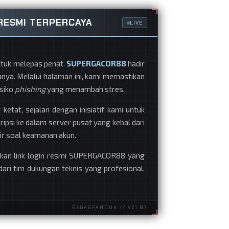
RESMI TERPERCAYA
LIVE
ntuk melepas penat.
SUPERGACOR88
hadir
nya. Melalui halaman ini, kami memastikan
isiko
phishing
yang menambah stres.
tat, sejalan dengan inisiatif kami untuk
psi ke dalam server pusat yang kebal dari
ir soal keamanan akun.
nakan link login resmi SUPERGACOR88 yang
ari tim dukungan teknis yang profesional,
BAGASPANDUK // V21.87