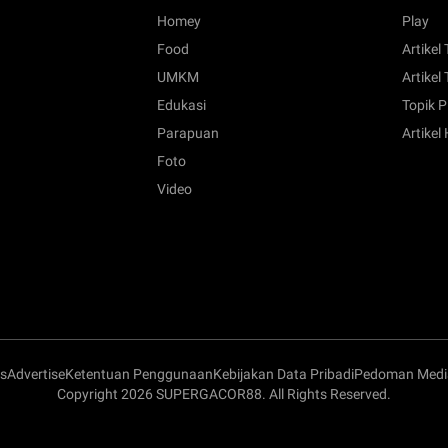
Homey
Play
Food
Artikel
UMKM
Artikel 
Edukasi
Topik P
Parapuan
Artikel
Foto
Video
s
Advertise
Ketentuan Penggunaan
Kebijakan Data Pribadi
Pedoman Media
Copyright 2026 SUPERGACOR88. All Rights Reserved.