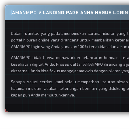
AMANMPO ⚡ LANDING PAGE ANNA HAGUE LOGIN
Dalam rutinitas yang padat, menemukan sarana hiburan yang 
portal hiburan online yang dirancang untuk memberikan ketenan
AMANMPO login yang Anda gunakan 100% tervalidasi dan aman d
AMANMPO tidak hanya menawarkan kelancaran bermain, tetapi 
kesehatan digital Anda. Proses daftar AMANMPO dirancang aga
eksternal. Anda bisa fokus mengejar maxwin dengan pikiran yan
Sebagai solusi cerdas, kami selalu memperbarui tautan akses 
halaman ini, dan rasakan ketenangan bermain yang didukung o
kapan pun Anda membutuhkannya.