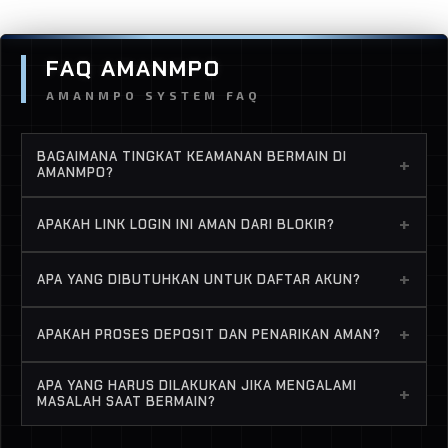
FAQ AMANMPO
AMANMPO SYSTEM FAQ
BAGAIMANA TINGKAT KEAMANAN BERMAIN DI
+
AMANMPO?
Berdasarkan inisiatif proyek keamanan kami,
+
APAKAH LINK LOGIN INI AMAN DARI BLOKIR?
AMANMPO menggunakan enkripsi SSL canggih
yang membuat seluruh data dan saldo member
Sangat aman. Link alternatif AMANMPO login yang
+
APA YANG DIBUTUHKAN UNTUK DAFTAR AKUN?
mustahil ditembus oleh pihak luar, memberikan
kami sediakan terus dipantau dan diperbarui secara
ketenangan pikiran saat bermain.
otomatis untuk menghindari sensor atau ancaman
Anda hanya perlu menyisihkan waktu kurang dari 2
+
APAKAH PROSES DEPOSIT DAN PENARIKAN AMAN?
internet positif, sehingga Anda bisa bermain tanpa
menit untuk mengisi form daftar AMANMPO
gangguan.
dengan data valid yang nantinya akan diproteksi
Sangat aman dan cepat. Transaksi di AMANMPO
APA YANG HARUS DILAKUKAN JIKA MENGALAMI
oleh sistem kami, menjamin kenyamanan Anda.
+
diproses melalui jalur perbankan resmi dengan
MASALAH SAAT BERMAIN?
waktu penyelesaian rata-rata 1 hingga 3 menit
Jika Anda mengalami kendala apa pun, tim Live Chat
tanpa potongan apa pun, menghilangkan stres