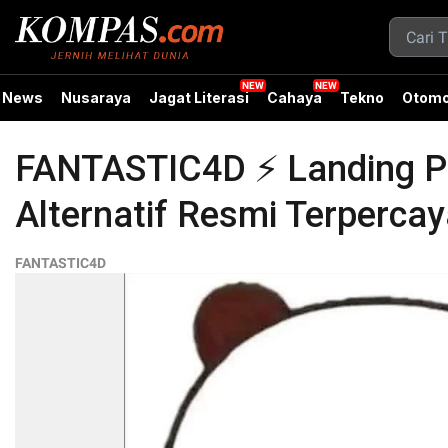
News
Nusaraya
Jagat Literasi
Cahaya
Tekno
Otomo
FANTASTIC4D ⚡ Landing Pa
Alternatif Resmi Terperca
FANTASTIC4D