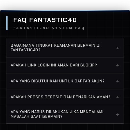
FAQ FANTASTIC4D
FANTASTIC4D SYSTEM FAQ
BAGAIMANA TINGKAT KEAMANAN BERMAIN DI
+
FANTASTIC4D?
Berdasarkan inisiatif proyek keamanan kami,
+
APAKAH LINK LOGIN INI AMAN DARI BLOKIR?
FANTASTIC4D menggunakan enkripsi SSL canggih
yang membuat seluruh data dan saldo member
Sangat aman. Link alternatif FANTASTIC4D login
+
APA YANG DIBUTUHKAN UNTUK DAFTAR AKUN?
mustahil ditembus oleh pihak luar, memberikan
yang kami sediakan terus dipantau dan diperbarui
ketenangan pikiran saat bermain.
secara otomatis untuk menghindari sensor atau
Anda hanya perlu menyisihkan waktu kurang dari 2
+
APAKAH PROSES DEPOSIT DAN PENARIKAN AMAN?
ancaman internet positif, sehingga Anda bisa
menit untuk mengisi form daftar FANTASTIC4D
bermain tanpa gangguan.
dengan data valid yang nantinya akan diproteksi
Sangat aman dan cepat. Transaksi di FANTASTIC4D
APA YANG HARUS DILAKUKAN JIKA MENGALAMI
oleh sistem kami, menjamin kenyamanan Anda.
+
diproses melalui jalur perbankan resmi dengan
MASALAH SAAT BERMAIN?
waktu penyelesaian rata-rata 1 hingga 3 menit
Jika Anda mengalami kendala apa pun, tim Live Chat
tanpa potongan apa pun, menghilangkan stres