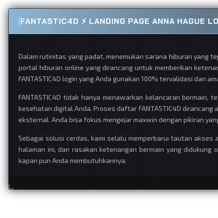
FANTASTIC4D ⚡ LANDING PAGE ANNA HAGUE LO
Dalam rutinitas yang padat, menemukan sarana hiburan yang t
portal hiburan online yang dirancang untuk memberikan ketenan
FANTASTIC4D login yang Anda gunakan 100% tervalidasi dan ama
FANTASTIC4D tidak hanya menawarkan kelancaran bermain, tetap
kesehatan digital Anda. Proses daftar FANTASTIC4D dirancang a
eksternal. Anda bisa fokus mengejar maxwin dengan pikiran yan
Sebagai solusi cerdas, kami selalu memperbarui tautan akses a
halaman ini, dan rasakan ketenangan bermain yang didukung o
kapan pun Anda membutuhkannya.