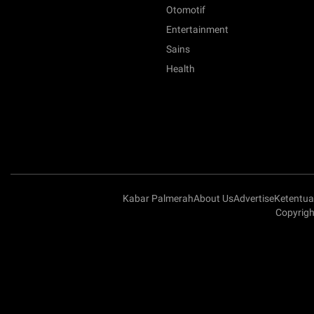
Otomotif
Entertainment
Sains
Health
Kabar Palmerah
About Us
Advertise
Ketentu
Copyrigh