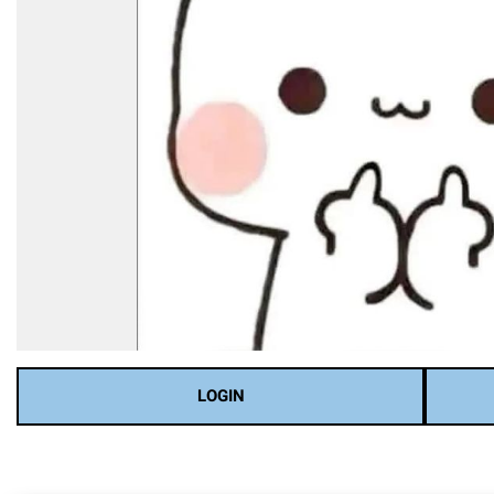
LOGIN