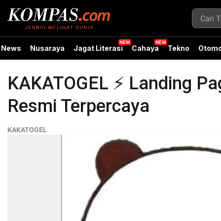
News
Nusaraya
Jagat Literasi
Cahaya
Tekno
Otomo
KAKATOGEL ⚡ Landing Page
Resmi Terpercaya
KAKATOGEL