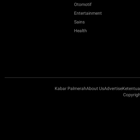
Otomotif
Entertainment
Sains
Health
Kabar Palmerah
About Us
Advertise
Ketentu
Copyrigh