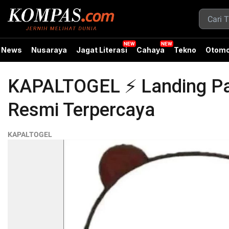
News
Nusaraya
Jagat Literasi
Cahaya
Tekno
Otomo
KAPALTOGEL ⚡ Landing Pag
Resmi Terpercaya
KAPALTOGEL