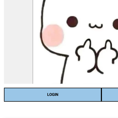
LOGIN