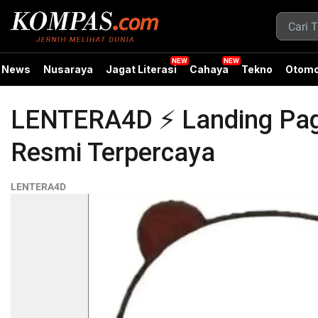
News
Nusaraya
Jagat Literasi
Cahaya
Tekno
Otomo
LENTERA4D ⚡ Landing Page
Resmi Terpercaya
LENTERA4D