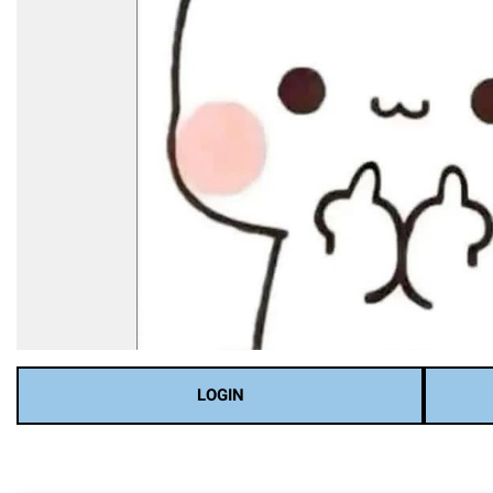
LOGIN