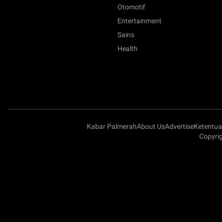
Otomotif
Entertainment
Sains
Health
Kabar Palmerah
About Us
Advertise
Ketentu
Copyri