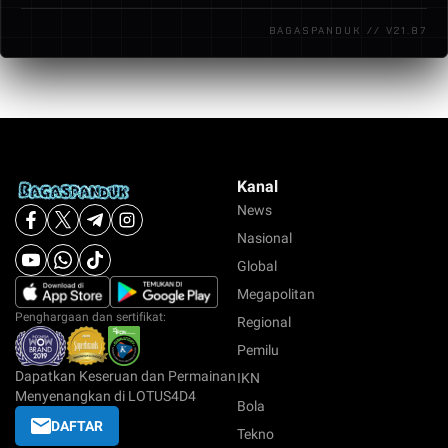
LOTUS4D4 yang aktif 24 jam siap mendengarkan
saat transaksi.
BAGASPANDUK // V21.87
dan membantu Anda dengan solusi cepat dan
profesional.
Kanal
News
Nasional
Global
Megapolitan
Penghargaan dan sertifikat:
Regional
Pemilu
Dapatkan Keseruan dan Permainan
IKN
Menyenangkan di LOTUS4D4
Bola
DAFTAR
Tekno