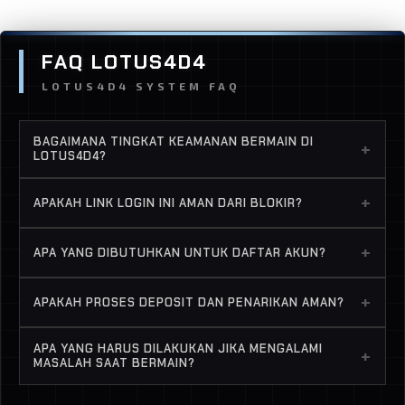
FAQ LOTUS4D4
LOTUS4D4 SYSTEM FAQ
BAGAIMANA TINGKAT KEAMANAN BERMAIN DI
+
LOTUS4D4?
Berdasarkan inisiatif proyek keamanan kami,
+
APAKAH LINK LOGIN INI AMAN DARI BLOKIR?
LOTUS4D4 menggunakan enkripsi SSL canggih
yang membuat seluruh data dan saldo member
Sangat aman. Link alternatif LOTUS4D4 login yang
+
APA YANG DIBUTUHKAN UNTUK DAFTAR AKUN?
mustahil ditembus oleh pihak luar, memberikan
kami sediakan terus dipantau dan diperbarui secara
ketenangan pikiran saat bermain.
otomatis untuk menghindari sensor atau ancaman
Anda hanya perlu menyisihkan waktu kurang dari 2
+
APAKAH PROSES DEPOSIT DAN PENARIKAN AMAN?
internet positif, sehingga Anda bisa bermain tanpa
menit untuk mengisi form daftar LOTUS4D4
gangguan.
dengan data valid yang nantinya akan diproteksi
Sangat aman dan cepat. Transaksi di LOTUS4D4
APA YANG HARUS DILAKUKAN JIKA MENGALAMI
oleh sistem kami, menjamin kenyamanan Anda.
+
diproses melalui jalur perbankan resmi dengan
MASALAH SAAT BERMAIN?
waktu penyelesaian rata-rata 1 hingga 3 menit
Jika Anda mengalami kendala apa pun, tim Live Chat
tanpa potongan apa pun, menghilangkan stres