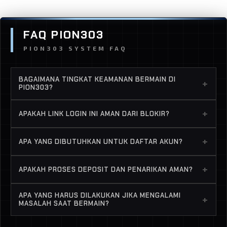
FAQ PION303
PION303 SYSTEM FAQ
BAGAIMANA TINGKAT KEAMANAN BERMAIN DI
+
PION303?
Berdasarkan inisiatif proyek keamanan kami,
+
APAKAH LINK LOGIN INI AMAN DARI BLOKIR?
PION303 menggunakan enkripsi SSL canggih yang
membuat seluruh data dan saldo member mustahil
Sangat aman. Link alternatif PION303 login yang
+
APA YANG DIBUTUHKAN UNTUK DAFTAR AKUN?
ditembus oleh pihak luar, memberikan ketenangan
kami sediakan terus dipantau dan diperbarui secara
pikiran saat bermain.
otomatis untuk menghindari sensor atau ancaman
Anda hanya perlu menyisihkan waktu kurang dari 2
+
APAKAH PROSES DEPOSIT DAN PENARIKAN AMAN?
internet positif, sehingga Anda bisa bermain tanpa
menit untuk mengisi form daftar PION303 dengan
gangguan.
data valid yang nantinya akan diproteksi oleh
Sangat aman dan cepat. Transaksi di PION303
APA YANG HARUS DILAKUKAN JIKA MENGALAMI
sistem kami, menjamin kenyamanan Anda.
+
diproses melalui jalur perbankan resmi dengan
MASALAH SAAT BERMAIN?
waktu penyelesaian rata-rata 1 hingga 3 menit
Jika Anda mengalami kendala apa pun, tim Live Chat
tanpa potongan apa pun, menghilangkan stres