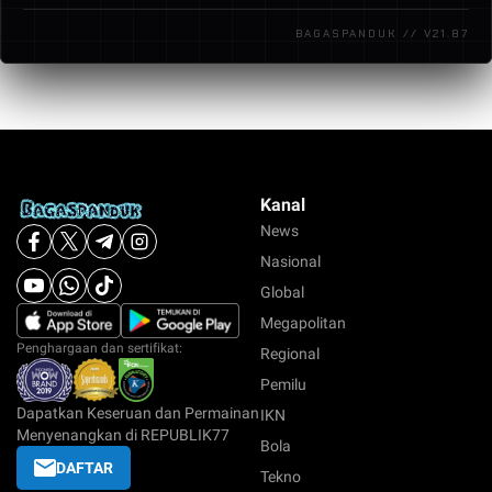
REPUBLIK77 yang aktif 24 jam siap mendengarkan
saat transaksi.
BAGASPANDUK // V21.87
dan membantu Anda dengan solusi cepat dan
profesional.
Kanal
News
Nasional
Global
Megapolitan
Penghargaan dan sertifikat:
Regional
Pemilu
Dapatkan Keseruan dan Permainan
IKN
Menyenangkan di REPUBLIK77
Bola
DAFTAR
Tekno