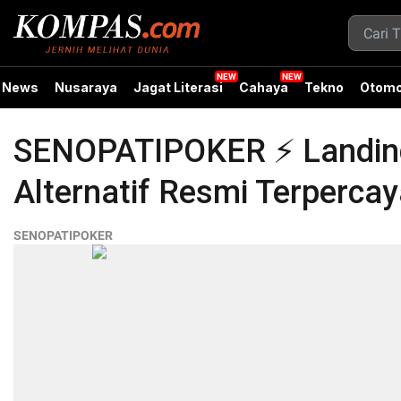
News
Nusaraya
Jagat Literasi
Cahaya
Tekno
Otomo
SENOPATIPOKER ⚡ Landing
Alternatif Resmi Terperca
SENOPATIPOKER