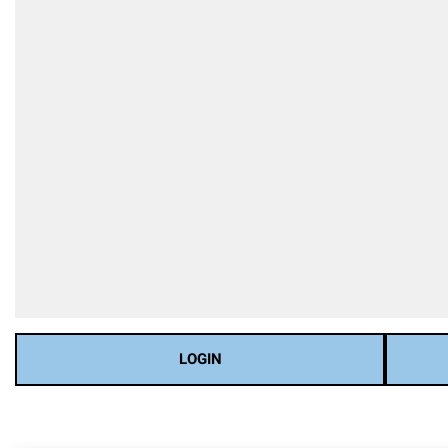
LOGIN