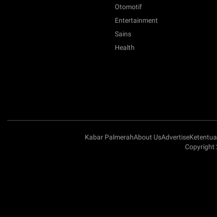
Otomotif
Entertainment
Sains
Health
Kabar Palmerah
About Us
Advertise
Ketentu
Copyright