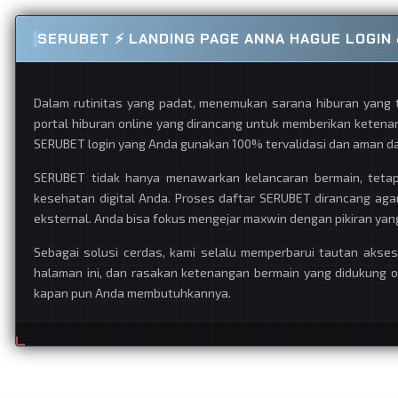
SERUBET ⚡ LANDING PAGE ANNA HAGUE LOGIN 
Dalam rutinitas yang padat, menemukan sarana hiburan yang
portal hiburan online yang dirancang untuk memberikan ketenan
SERUBET login yang Anda gunakan 100% tervalidasi dan aman da
SERUBET tidak hanya menawarkan kelancaran bermain, tetapi 
kesehatan digital Anda. Proses daftar SERUBET dirancang aga
eksternal. Anda bisa fokus mengejar maxwin dengan pikiran yan
Sebagai solusi cerdas, kami selalu memperbarui tautan akses 
halaman ini, dan rasakan ketenangan bermain yang didukung o
kapan pun Anda membutuhkannya.