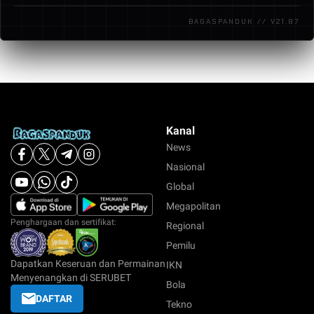
SERUBET yang aktif 24 jam siap mendengarkan
saat transaksi.
BAGASPANDUK // V21.87
dan membantu Anda dengan solusi cepat dan
profesional.
Kanal
News
Nasional
Global
Megapolitan
Penghargaan dan sertifikat:
Regional
Pemilu
Dapatkan Keseruan dan Permainan
IKN
Menyenangkan di SERUBET
Bola
DAFTAR
Tekno