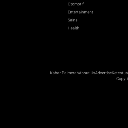
Otomotif
Entertainment
Sains
Health
Kabar Palmerah
About Us
Advertise
Ketentu
Copyri