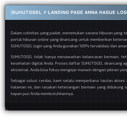
SUHUTOGEL ⚡ LANDING PAGE ANNA HAGUE LOG
Dalam rutinitas yang padat, menemukan sarana hiburan yang 
portal hiburan online yang dirancang untuk memberikan ketenan
SUHUTOGEL login yang Anda gunakan 100% tervalidasi dan aman 
SUHUTOGEL tidak hanya menawarkan kelancaran bermain, tetapi
kesehatan digital Anda. Proses daftar SUHUTOGEL dirancang ag
eksternal. Anda bisa fokus mengejar maxwin dengan pikiran yan
Sebagai solusi cerdas, kami selalu memperbarui tautan akses 
halaman ini, dan rasakan ketenangan bermain yang didukung o
kapan pun Anda membutuhkannya.