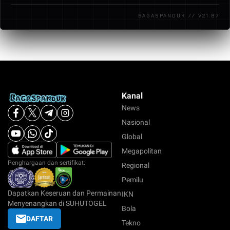
SUHUTOGEL yang aktif 24 jam siap mendengarkan
saat transaksi.
BAGASPANDUK // V21.87
dan membantu Anda dengan solusi cepat dan
profesional.
Kanal
News
Nasional
Global
Megapolitan
Penghargaan dan sertifikat:
Regional
Pemilu
Dapatkan Keseruan dan Permainan
IKN
Menyenangkan di SUHUTOGEL
Bola
DAFTAR
Tekno