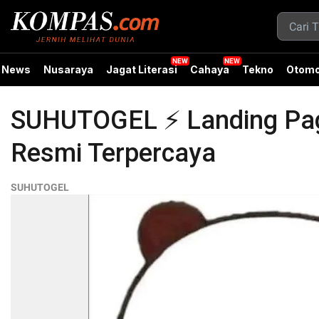
News
Nusaraya
Jagat Literasi
Cahaya
Tekno
Otomo
SUHUTOGEL ⚡ Landing Page
Resmi Terpercaya
SUHUTOGEL